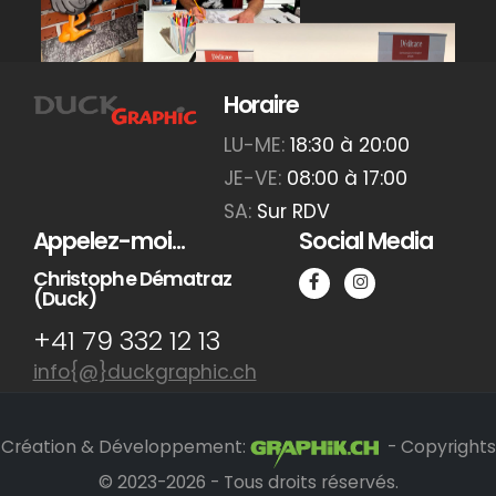
Horaire
LU-ME:
18:30 à 20:00
JE-VE:
08:00 à 17:00
SA:
Sur RDV
Appelez-moi...
Social Media
Christophe Dématraz
(Duck)
‭+41 79 332 12 13‬
info{@}duckgraphic.ch
Création & Développement:
- Copyrights
© 2023-2026 - Tous droits réservés.